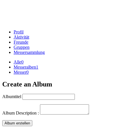
Profil
Aktivität
Freunde
Gruppen
Messersammlung
Alle
0
Messeralben
1
Messer
0
Create an Album
Albumtitel
Album Description :
Album erstellen