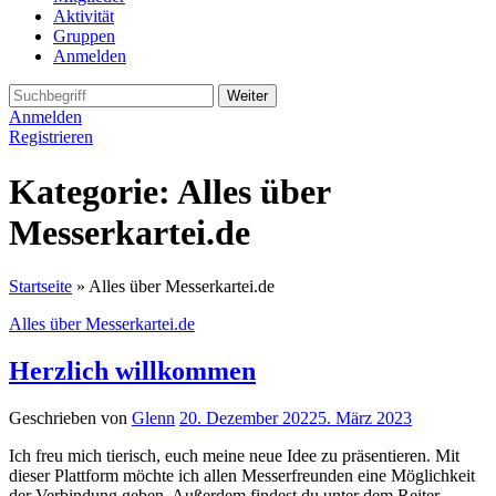
Aktivität
Gruppen
Anmelden
Search
for:
Anmelden
Registrieren
Kategorie:
Alles über
Messerkartei.de
Startseite
»
Alles über Messerkartei.de
Alles über Messerkartei.de
Herzlich willkommen
Geschrieben von
Glenn
20. Dezember 2022
5. März 2023
Ich freu mich tierisch, euch meine neue Idee zu präsentieren. Mit
dieser Plattform möchte ich allen Messerfreunden eine Möglichkeit
der Verbindung geben. Außerdem findest du unter dem Reiter