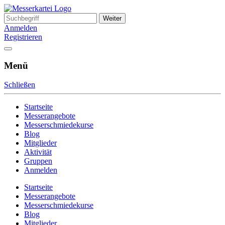
Zum
Inhalt
Search
Messerkartei
Austausch- und Verkaufsplattform
springen
for:
Anmelden
Registrieren
Menü
Schließen
Startseite
Messerangebote
Messerschmiedekurse
Blog
Mitglieder
Aktivität
Gruppen
Anmelden
Startseite
Messerangebote
Messerschmiedekurse
Blog
Mitglieder