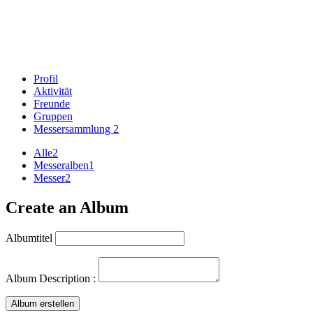
Profil
Aktivität
Freunde
Gruppen
Messersammlung
2
Alle
2
Messeralben
1
Messer
2
Create an Album
Albumtitel
Album Description :
Album erstellen