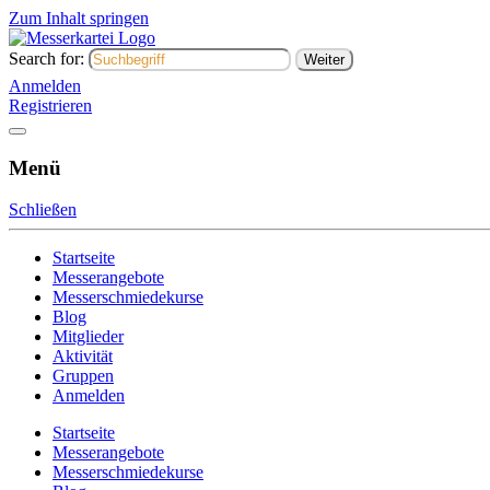
Zum Inhalt springen
Search for:
Messerkartei
Austausch- und Verkaufsplattform
Anmelden
Registrieren
Menü
Schließen
Startseite
Messerangebote
Messerschmiedekurse
Blog
Mitglieder
Aktivität
Gruppen
Anmelden
Startseite
Messerangebote
Messerschmiedekurse